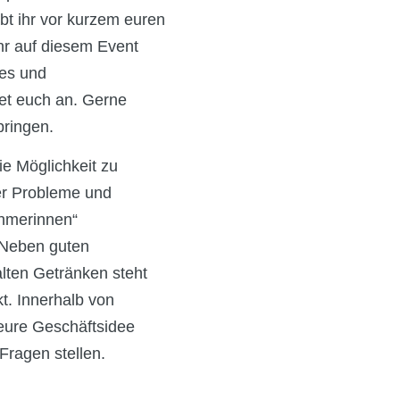
t ihr vor kurzem euren
ihr auf diesem Event
hes und
et euch an. Gerne
bringen.
ie Möglichkeit zu
er Probleme und
hmerinnen“
 Neben guten
lten Getränken steht
t. Innerhalb von
eure Geschäftsidee
Fragen stellen.