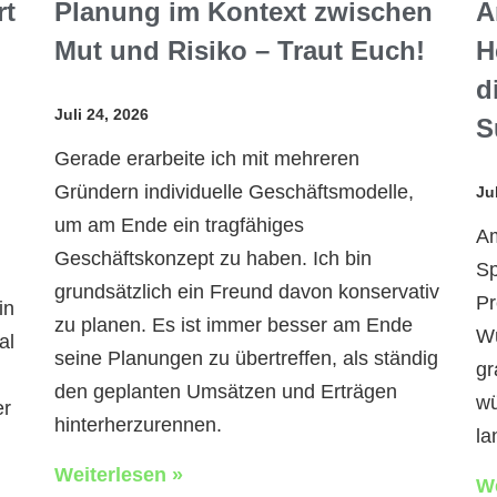
rt
Planung im Kontext zwischen
A
Mut und Risiko – Traut Euch!
H
d
Juli 24, 2026
S
Gerade erarbeite ich mit mehreren
Gründern individuelle Geschäftsmodelle,
Ju
um am Ende ein tragfähiges
Am
Geschäftskonzept zu haben. Ich bin
Sp
grundsätzlich ein Freund davon konservativ
Pr
in
zu planen. Es ist immer besser am Ende
Wü
al
seine Planungen zu übertreffen, als ständig
gr
den geplanten Umsätzen und Erträgen
wü
er
hinterherzurennen.
la
Weiterlesen »
We